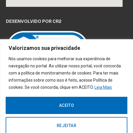
DESENVOLVIDO POR CR2
Valorizamos sua privacidade
Nós usamos cookies para melhorar sua experiência de
navegação no portal. Ao utilizar nosso portal, você concorda
Muito mais que
criar site
ou
sistema para prefeituras
!
com a política de monitoramento de cookies. Para ter mais
Realizamos uma
assessoria
completa, onde garantimos em
informações sobre como isso é feito, acesse Política de
contrato que todas as exigências das
leis de transparência
cookies. Se você concorda, clique em ACEITO
Leia Mais
pública
serão atendidas.
Conheça o
PNTP
e o
Radar da Transparência Pública
ACEITO
REJEITAR