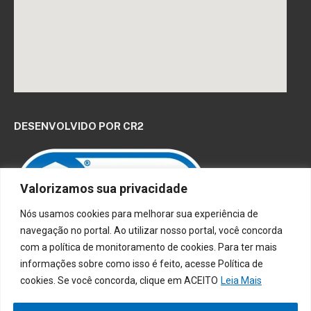
DESENVOLVIDO POR CR2
Valorizamos sua privacidade
Nós usamos cookies para melhorar sua experiência de
navegação no portal. Ao utilizar nosso portal, você concorda
Muito mais que
criar site
ou
sistema para prefeituras
!
com a política de monitoramento de cookies. Para ter mais
Realizamos uma
assessoria
completa, onde garantimos em
informações sobre como isso é feito, acesse Política de
contrato que todas as exigências das
leis de transparência
cookies. Se você concorda, clique em ACEITO
Leia Mais
pública
serão atendidas.